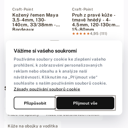
Dodavatel:
Craft-Point
Dodavatel:
Craft-Point
Kožený řemen Maya
Pruh z pravé kůže -
3,5-4mm, 130-
tmavě hnědý - 4-
140cm, 33/38mm -
4.5mm, 120-130cm,
Bordeaux
15-80mm
★★★★★
★★★★★
4,95 (111)
Od 317,00 Kč
Běžná cena
Od 248,00 Kč
Běžná cena
Vážíme si vašeho soukromí
Používáme soubory cookie ke zlepšení vašeho
prohlížení, k zobrazování personalizovaných
reklam nebo obsahu a k analýze naší
návštěvnosti. Kliknutím na „Přijmout vše“
souhlasíte s naším používáním souborů cookie.
Související kategorie
Zásady používání souborů cookie
Sedlářský řemen pro nábytek a stroje
Přizpůsobit
Přijmout vše
Kůže na opasky
Kůže na obtahovací řemen
Kůže na obojky a vodítka