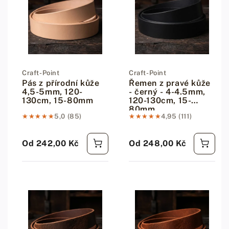
Dodavatel:
Craft-Point
Dodavatel:
Craft-Point
Pás z přírodní kůže
Řemen z pravé kůže
4,5-5mm, 120-
- černý - 4-4.5mm,
130cm, 15-80mm
120-130cm, 15-
80mm
★★★★★
★★★★★
5,0 (85)
★★★★★
★★★★★
4,95 (111)
Od 242,00 Kč
Od 248,00 Kč
Běžná cena
Běžná cena