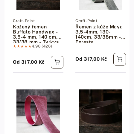
Dodavatel:
Craft-Point
Dodavatel:
Craft-Point
Kožený řemen
Řemen z kůže Maya
Buffalo Handwax -
3,5-4mm, 130-
3,5-4 mm, 140 cm,
140cm, 33/38mm -
33/38 mm - Tyrkys
Foresta
★★★★★
★★★★★
4,96 (426)
Od 317,00 Kč
Běžná cena
Od 317,00 Kč
Běžná cena