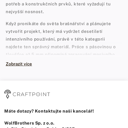
potřeb a konstrukčních prvků, které vyžadují tu
nejvyšší nosnost.
Když pronikáte do světa brašnářství a plánujete
vytvořit projekt, který má vydržet desetiletí
intenzivního používání, právě v této kategorii
najdete ten správný materiál. Práce s pásovinou o
tloušťce až 5 mm připomíná zpracování masivního
dubového dřeva – vyžaduje pevnou ruku, ostré
Zobrazit více
nástroje a trpělivost, ale odmění se vám konstrukcí,
která s věkem získává na charakteru. V našem
sortimentu najdete
řemeny na opasky
připravené
speciálně pro řemeslníky, kteří v otázce trvanlivosti
neznají kompromisy.
Máte dotazy? Kontaktujte naši kancelář!
Kůže na opasek z masivních usní – proč
na tloušťce záleží?
WolfBrothers Sp. z o.o.