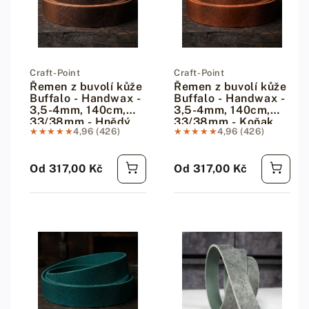
Dodavatel:
Craft-Point
Dodavatel:
Craft-Point
Řemen z buvolí kůže
Řemen z buvolí kůže
Buffalo - Handwax -
Buffalo - Handwax -
3,5-4mm, 140cm,
3,5-4mm, 140cm,
33/38mm - Hnědý
33/38mm - Koňak
★★★★★
★★★★★
4,96 (426)
★★★★★
★★★★★
4,96 (426)
Od 317,00 Kč
Od 317,00 Kč
Běžná cena
Běžná cena