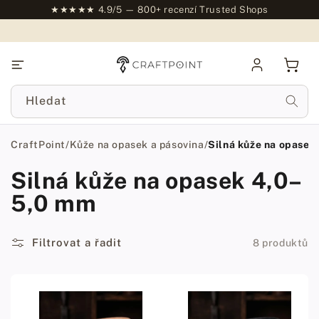
na
★★★★★ 4.9/5 — 800+ recenzí Trusted Shops
obsah
Přihlásit
Košík
se
Hledat
CraftPoint
/
Kůže na opasek a pásovina
/
Silná kůže na opase
Silná kůže na opasek 4,0–
5,0 mm
Filtrovat a řadit
8 produktů